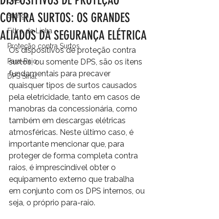
DISPOSITIVOS DE PROTEÇÃO
DPS
CONTRA SURTOS: OS GRANDES
Strings
Filtro de Linha
ALIADOS DA SEGURANÇA ELÉTRICA
Proteção contra Surtos
Os dispositivos de proteção contra 
Para-Raio
surtos, ou somente DPS, são os itens 
fundamentais para precaver 
DPS Sinal
quaisquer tipos de surtos causados 
pela eletricidade, tanto em casos de 
manobras da concessionária, como 
também em descargas elétricas 
atmosféricas. Neste último caso, é 
importante mencionar que, para 
proteger de forma completa contra 
raios, é imprescindível obter o 
equipamento externo que trabalha 
em conjunto com os DPS internos, ou 
seja, o próprio para-raio.