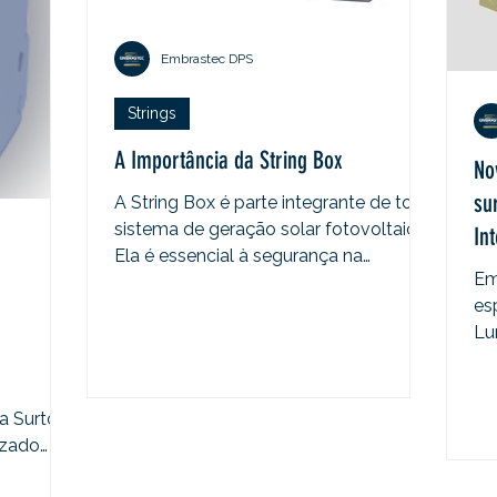
Embrastec DPS
Strings
A Importância da String Box
No
su
A String Box é parte integrante de todo
sistema de geração solar fotovoltaica.
In
Ela é essencial à segurança na
Em
operação e à vida útil...
es
Lu
co
a Surtos.
izado
...