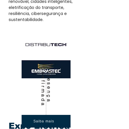
renovável, cidades inteligentes,
eletrificação do transporte,
resiliência, cibersegurança e
sustentabilidade.
C
a
P
r
e
s
e
n
ç
a
o
n
f
i
r
m
a
d
Saiba mais
Expo Eletrica