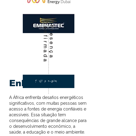
C
a
P
r
e
s
e
n
ç
a
o
n
f
i
r
m
a
d
Enlit Africa
Saiba mais
A África enfrenta desafios energéticos
significativos, com muitas pessoas sem
acesso a fontes de energia confiáveis e
acessíveis. Essa situação tem
consequências de grande alcance para
o desenvolvimento econômico, a
saúde, a educação e o meio ambiente.