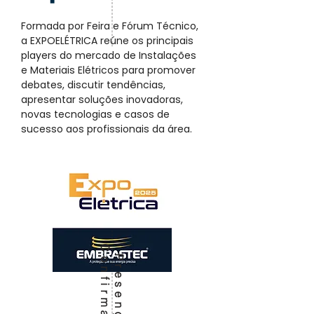
Formada por Feira e Fórum Técnico,
a EXPOELÉTRICA reúne os principais
players do mercado de Instalações
e Materiais Elétricos para promover
debates, discutir tendências,
apresentar soluções inovadoras,
novas tecnologias e casos de
sucesso aos profissionais da área.
C
a
P
r
e
s
e
n
ç
a
o
n
f
i
r
m
a
d