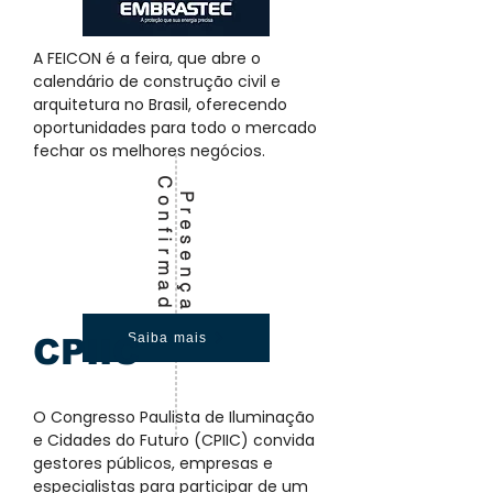
A FEICON é a feira, que abre o
calendário de construção civil e
arquitetura no Brasil, oferecendo
oportunidades para todo o mercado
fechar os melhores negócios.
C
a
P
r
e
s
e
n
ç
a
o
n
f
i
r
m
a
d
Saiba mais
CPIIC
O Congresso Paulista de Iluminação
e Cidades do Futuro (CPIIC) convida
gestores públicos, empresas e
especialistas para participar de um