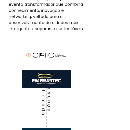
evento transformador que combina
conhecimento, inovação e
networking, voltado para o
desenvolvimento de cidades mais
inteligentes, seguras e sustentáveis.
C
a
P
r
e
s
e
n
ç
a
o
n
f
i
r
m
a
d