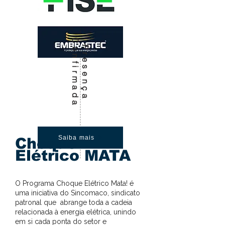
C
a
P
r
e
s
e
n
ç
a
o
n
f
i
r
m
a
d
Saiba mais
Choque
Elétrico MATA
O Programa Choque Elétrico Mata! é
uma iniciativa do Sincomaco, sindicato
patronal que abrange toda a cadeia
relacionada à energia elétrica, unindo
em si cada ponta do setor e