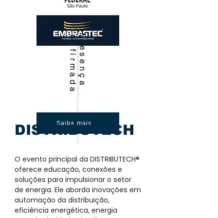
C
a
P
r
e
s
e
n
ç
a
o
n
f
i
r
m
a
d
Saiba mais
DISTRIBUTECH
O evento principal da DISTRIBUTECH®
oferece educação, conexões e
soluções para impulsionar o setor
de energia. Ele aborda inovações em
automação da distribuição,
eficiência energética, energia