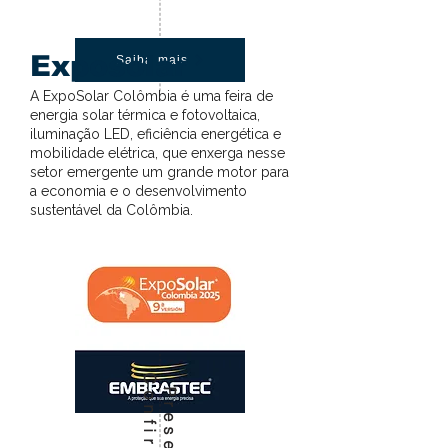
Exposolar
Saiba mais
A ExpoSolar Colômbia é uma feira de
energia solar térmica e fotovoltaica,
iluminação LED, eficiência energética e
mobilidade elétrica, que enxerga nesse
setor emergente um grande motor para
a economia e o desenvolvimento
sustentável da Colômbia.
C
a
P
r
e
s
e
n
ç
a
o
n
f
i
r
m
a
d