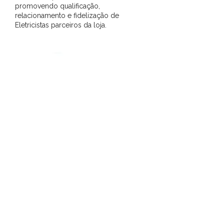
promovendo qualificação,
relacionamento e fidelização de
Eletricistas parceiros da loja.
C
a
P
r
e
s
e
n
ç
a
o
n
f
i
r
m
a
d
Saiba mais
DPS NA