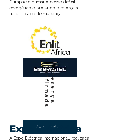
O impacto humano desse déficit
energético é profundo e reforça a
necessidade de mudança.
C
a
P
r
e
s
e
n
ç
a
o
n
f
i
r
m
a
d
Expo Eléctrica
Saiba mais
A Expo Eléctrica Internacional, realizada