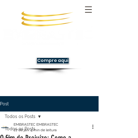
Compre aqui
Post
Todos os Posts
EMBRASTEC EMBRASTEC
Todos os Posts
27 de jan.
4 min de leitura