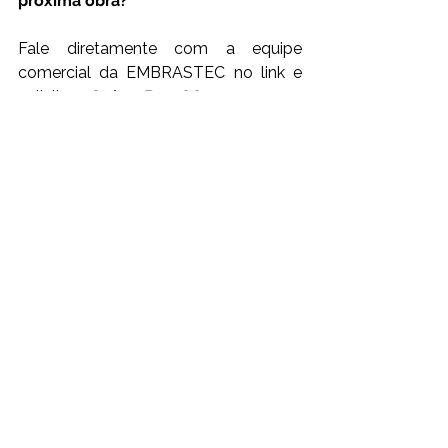
próxima obra?
Fale diretamente com a equipe 
comercial da EMBRASTEC no link e 
solicite a 
String Box CC com seguro 
incluso.
📲 
CLIQUE AQUI
 FALE COM NOSSO 
ESPECIALISTA.
Ver tudo
Posts recentes