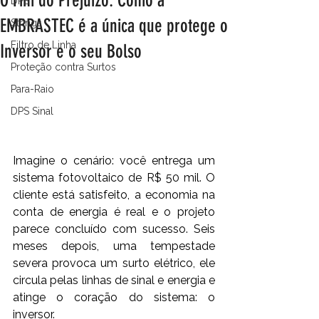
O Fim do Prejuízo: Como a
DPS
EMBRASTEC é a única que protege o
Strings
Filtro de Linha
Inversor e o seu Bolso
Proteção contra Surtos
Para-Raio
DPS Sinal
Imagine o cenário: você entrega um 
sistema fotovoltaico de R$ 50 mil. O 
cliente está satisfeito, a economia na 
conta de energia é real e o projeto 
parece concluído com sucesso. Seis 
meses depois, uma tempestade 
severa provoca um surto elétrico, ele 
circula pelas linhas de sinal e energia e 
atinge o coração do sistema: o 
inversor. 